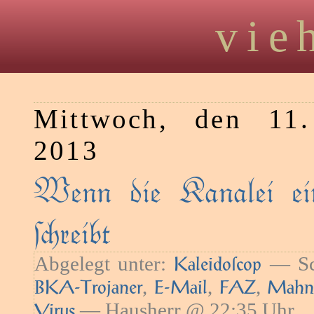
vie
Mittwoch, den 11.
2013
Wenn die Kanalei ei
reibt
Abgelegt unter:
— Sc
Kaleidoſcop
,
,
,
BKA-Trojaner
E-Mail
FAZ
Mahn
— Hausherr @ 22:35 Uhr
Virus