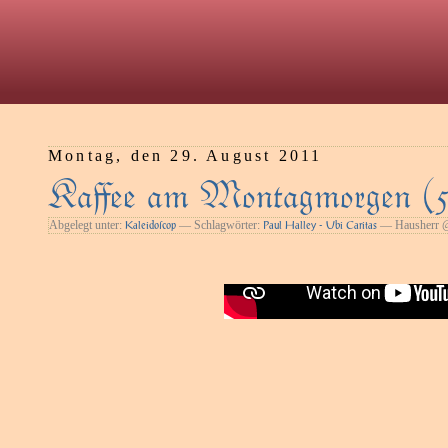
Montag, den 29. August 2011
Kaﬀee am Montagmorgen (
Abgelegt unter:
— Schlagwörter:
— Hausherr @
Kaleidoſcop
Paul Halley - Ubi Caritas