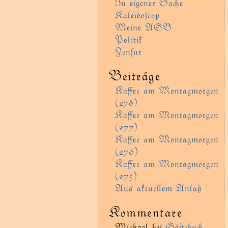
In eigener Sae
Kaleidoſcop
Meine AGB
Politik
Zenſur
Beiträge
Kaﬀee am Montagmorgen
(278)
Kaﬀee am Montagmorgen
(277)
Kaﬀee am Montagmorgen
(276)
Kaﬀee am Montagmorgen
(275)
Aus aktueem Anlaß
Kommentare
Michael
bei
Gäﬅebu