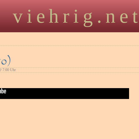
viehrig.ne
50)
 7:00 Uhr