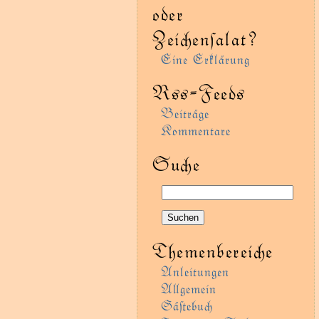
oder
Zeienſalat?
Eine Erklärung
Rss-Feeds
Beiträge
Kommentare
Sue
Themenbereie
Anleitungen
Agemein
Gäﬅebu