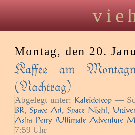
vie
Montag, den 20. Jan
Kaﬀee am Montagmo
(Natrag)
Abgelegt unter:
— Sch
Kaleidoſcop
,
,
,
BR
Space Art
Space Night
Univer
Astra Perry (Ultimate Adventure M
7:59 Uhr