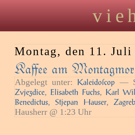
vie
Montag, den 11. Juli
Kaﬀee am Montagmorg
Abgelegt unter:
— Sc
Kaleidoſcop
,
,
Zvjezdice
Elisabeth Fuchs
Karl Wil
,
,
Benedictus
Stjepan Hauser
Zagre
Hausherr @ 1:23 Uhr