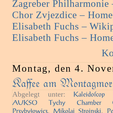
Zagreber Philharmonie
Chor Zvjezdice – Hom
Elisabeth Fuchs – Wiki
Elisabeth Fuchs – Hom
Ko
Montag, den 4. Nov
Kaﬀee am Montagmorg
Abgelegt unter:
—
Kaleidoſcop
AUKSO Tychy Chamber Orc
,
,
Przybyłowicz
Mikolai Stroinski
Pe