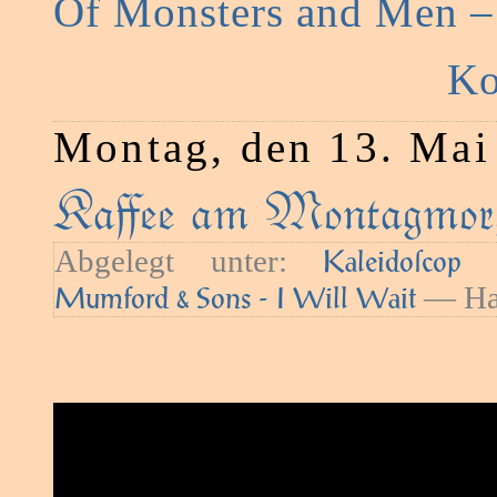
Of Monsters and Men 
Ko
Montag, den 13. Mai
Kaﬀee am Montagmorg
Abgelegt unter:
—
Kaleidoſcop
— Hau
Mumford & Sons - I Will Wait