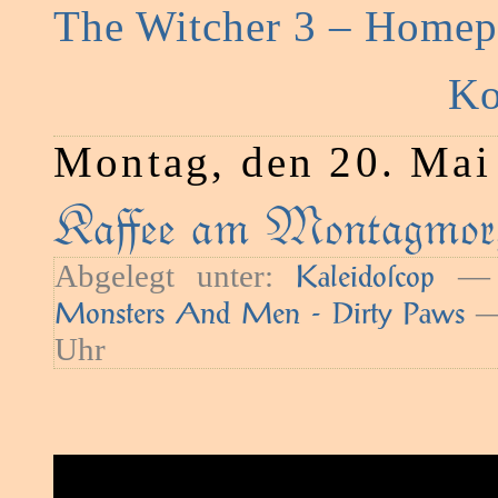
The Witcher 3 – Homep
Ko
Montag, den 20. Mai
Kaﬀee am Montagmorg
Abgelegt unter:
— S
Kaleidoſcop
—
Monsters And Men - Dirty Paws
Uhr