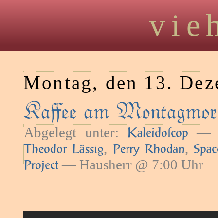
vie
Montag, den 13. De
Kaﬀee am Montagmorg
Abgelegt unter:
— S
Kaleidoſcop
,
,
Theodor Lässig
Perry Rhodan
Spac
— Hausherr @ 7:00 Uhr
Project