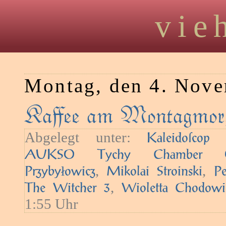
vie
Montag, den 4. Nov
Kaﬀee am Montagmorg
Abgelegt unter:
—
Kaleidoſcop
AUKSO Tychy Chamber Orc
,
,
Przybyłowicz
Mikolai Stroinski
Pe
,
The Witcher 3
Wioletta Chodowi
1:55 Uhr