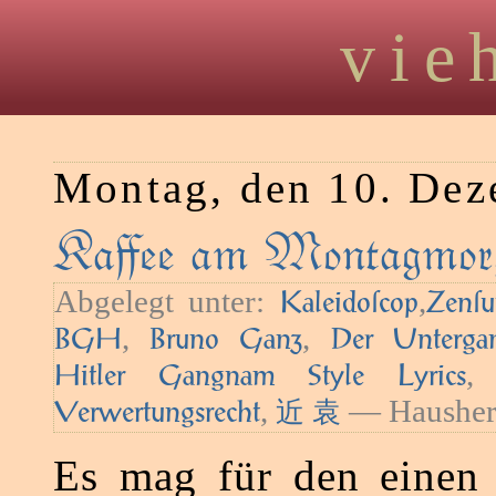
vie
Montag, den 10. De
Kaﬀee am Montagmorg
Abgelegt unter:
,
Kaleidoſcop
Zenſu
,
,
BGH
Bruno Ganz
Der Unterga
Hitler Gangnam Style Lyrics
,
— Hausher
Verwertungsrecht
近 袁
Es mag für den einen 