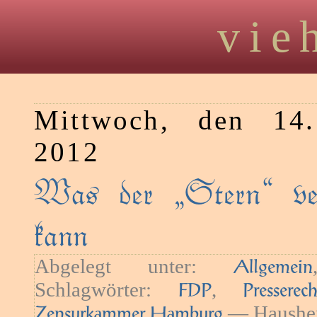
vie
Mittwoch, den 14
2012
Was der „Stern“ ver
kann
Abgelegt unter:
Agemein
Schlagwörter:
,
FDP
Presserech
— Hausher
Zensurkammer Hamburg