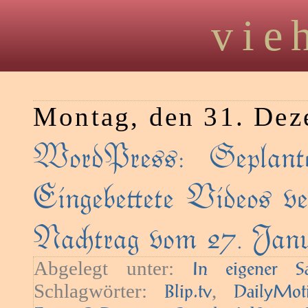
vie
Montag, den 31. De
WordPress: Geplant
Eingebeete Videos ve
Natrag vom 27. Janu
Abgelegt unter:
In eigener S
Schlagwörter:
,
Blip.tv
DailyMot