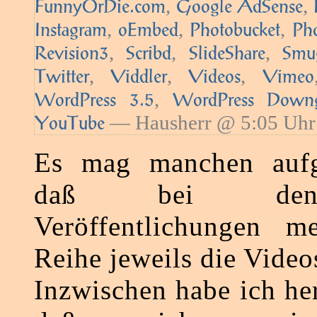
,
,
FunnyOrDie.com
Google AdSense
,
,
,
Instagram
oEmbed
Photobucket
Ph
,
,
,
Revision3
Scribd
SlideShare
Smu
,
,
,
Twitter
Viddler
Videos
Vimeo
,
WordPress 3.5
WordPress Downg
— Hausherr @ 5:05 Uhr
YouTube
Es mag manchen aufge
daß bei den 
Veröffentlichungen me
Reihe jeweils die Videos
Inzwischen habe ich he