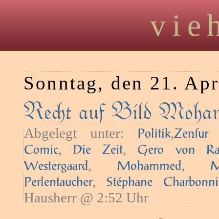
vie
Sonntag, den 21. Apr
Ret auf Bild Moha
Abgelegt unter:
,
—
Politik
Zenſur
,
,
Comic
Die Zeit
Gero von R
,
,
Westergaard
Mohammed
M
,
Perlentaucher
Stéphane Charbonni
Hausherr @ 2:52 Uhr