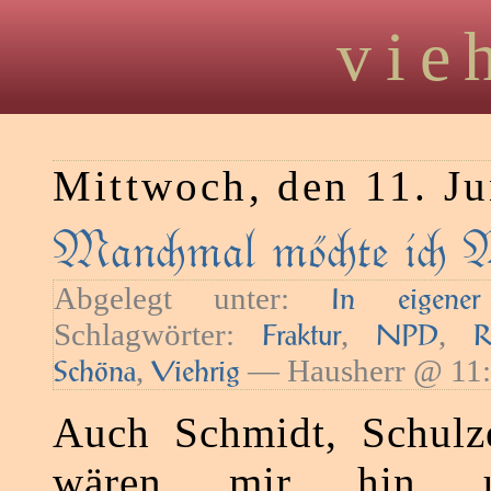
vie
Mittwoch, den 11. J
Manmal möte i M
Abgelegt unter:
In eigene
Schlagwörter:
,
,
Fraktur
NPD
R
,
— Hausherr @ 11:
Schöna
Viehrig
Auch Schmidt, Schulz
wären mir hin u