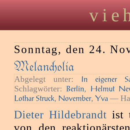
vie
Sonntag, den 24. No
Melanolia
Abgelegt unter:
In eigener S
Schlagwörter:
,
Berlin
Helmut Ne
,
,
— Hau
Lothar Struck
November
Yva
Dieter Hildebrandt
ist 
von den reaktionärste