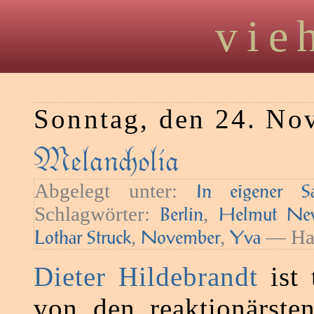
vie
Sonntag, den 24. No
Melanolia
Abgelegt unter:
In eigener S
Schlagwörter:
,
Berlin
Helmut Ne
,
,
— Hau
Lothar Struck
November
Yva
Dieter Hildebrandt
ist 
von den reaktionärste