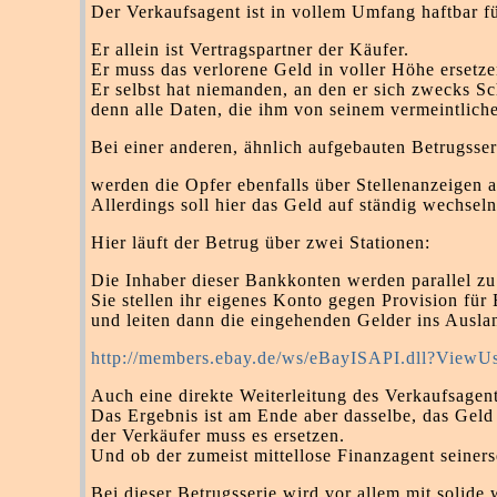
Der Verkaufsagent ist in vollem Umfang haftbar f
Er allein ist Vertragspartner der Käufer.
Er muss das verlorene Geld in voller Höhe ersetze
Er selbst hat niemanden, an den er sich zwecks S
denn alle Daten, die ihm von seinem vermeintliche
Bei einer anderen, ähnlich aufgebauten Betrugsser
werden die Opfer ebenfalls über Stellenanzeigen
Allerdings soll hier das Geld auf ständig wechse
Hier läuft der Betrug über zwei Stationen:
Die Inhaber dieser Bankkonten werden parallel z
Sie stellen ihr eigenes Konto gegen Provision fü
und leiten dann die eingehenden Gelder ins Auslan
http://members.ebay.de/ws/eBayISAPI.dll?ViewU
Auch eine direkte Weiterleitung des Verkaufsagent
Das Ergebnis ist am Ende aber dasselbe, das Geld
der Verkäufer muss es ersetzen.
Und ob der zumeist mittellose Finanzagent seinerse
Bei dieser Betrugsserie wird vor allem mit solid