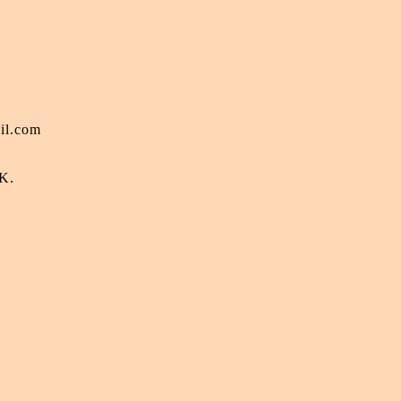
il.com
.K.