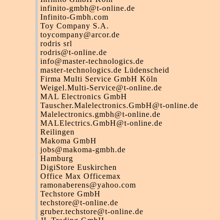
infinito-gmbh@t-online.de
Infinito-Gmbh.com
Toy Company S.A.
toycompany@arcor.de
rodris srl
rodris@t-online.de
info@master-technologics.de
master-technologics.de Lüdenscheid
Firma Multi Service GmbH Köln
Weigel.Multi-Service@t-online.de
MAL Electronics GmbH
Tauscher.Malelectronics.GmbH@t-online.de
Malelectronics.gmbh@t-online.de
MALElectrics.GmbH@t-online.de
Reilingen
Makoma GmbH
jobs@makoma-gmbh.de
Hamburg
DigiStore Euskirchen
Office Max Officemax
ramonaberens@yahoo.com
Techstore GmbH
techstore@t-online.de
gruber.techstore@t-online.de