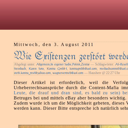
Mittwoch, den 3. August 2011
Wie Exiſtenzen zerſtört werd
Abgelegt unter:
,
,
,
— Schlagwörter:
Agemein
In eigener Sae
Politik
Zenſur
AS-Resel
,
,
,
,
Steinbach
Karen Soto
Kontra GmbH
kontragmbh@aol.com
meibachcontroll@aol.
,
— Hausherr @ 22:27 Uhr
steffi.kontra_mvl@yahoo.com
wagnervertrieb@aol.com
Dieser Artikel ist erforderlich, weil die Verfol
Urheberrechtsansprüche durch die Content-Mafia im
Leute, die drauf und dran sind, es bald zu sein) b
Betruges bei und mittels eBay aber besonders wichtig.
Zudem wurde ich um die Möglichkeit gebeten, dieses V
werden kann. Dieser Bitte entspreche ich natürlich seh