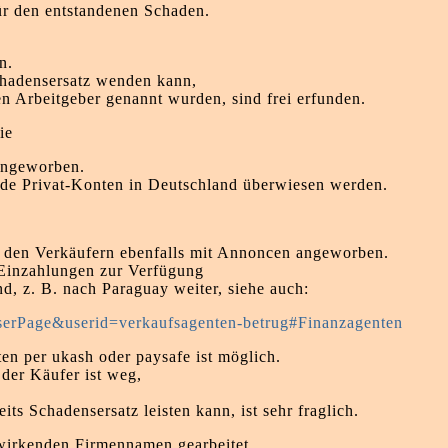
ür den entstandenen Schaden.
n.
chadensersatz wenden kann,
n Arbeitgeber genannt wurden, sind frei erfunden.
ie
 angeworben.
lnde Privat-Konten in Deutschland überwiesen werden.
u den Verkäufern ebenfalls mit Annoncen angeworben.
r Einzahlungen zur Verfügung
d, z. B. nach Paraguay weiter, siehe auch:
serPage&userid=verkaufsagenten-betrug#Finanzagenten
en per ukash oder paysafe ist möglich.
 der Käufer ist weg,
its Schadensersatz leisten kann, ist sehr fraglich.
e wirkenden Firmennamen gearbeitet