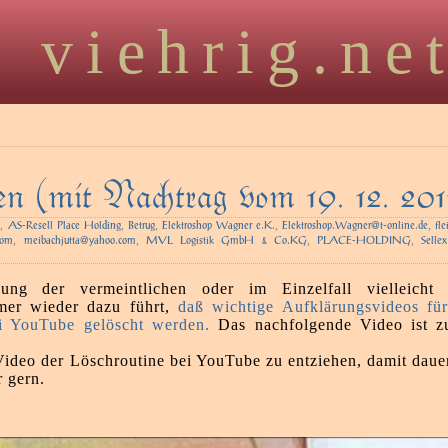
viehrig.ne
en (mit Natrag vom 19. 12. 201
,
,
,
,
,
l
AS-Resell Place Holding
Betrug
Elektroshop Wagner e.K.
Elektroshop.Wagner@t-online.de
fl
,
,
,
,
com
meibachjutta@yahoo.com
MVL Logistik GmbH & Co.KG
PLACE-HOLDING
Selle
gung der vermeintlichen oder im Einzelfall vielleicht 
mer wieder dazu führt,
daß wichtige Aufklärungsvideos fü
ei YouTube gelöscht werden.
Das nachfolgende Video ist z
ideo der Löschroutine bei YouTube zu entziehen, damit dauer
r gern.