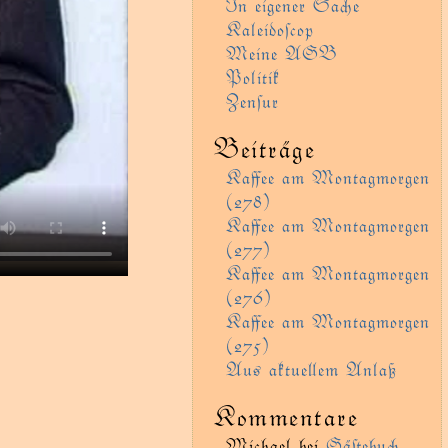
In eigener Sae
Kaleidoſcop
Meine AGB
Politik
Zenſur
Beiträge
Kaﬀee am Montagmorgen
(278)
Kaﬀee am Montagmorgen
(277)
Kaﬀee am Montagmorgen
(276)
Kaﬀee am Montagmorgen
(275)
Aus aktueem Anlaß
Kommentare
Michael
bei
Gäﬅebu