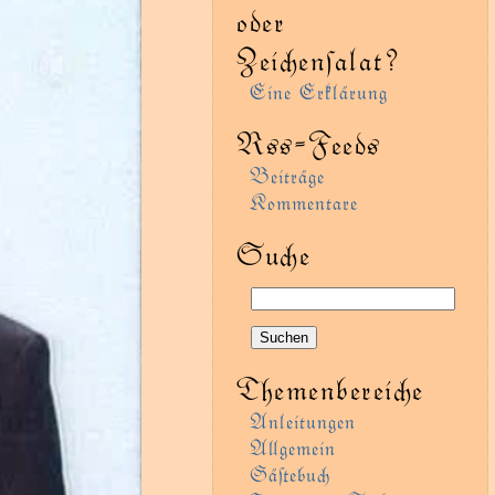
oder
Zeienſalat?
Eine Erklärung
Rss-Feeds
Beiträge
Kommentare
Sue
Themenbereie
Anleitungen
Agemein
Gäﬅebu