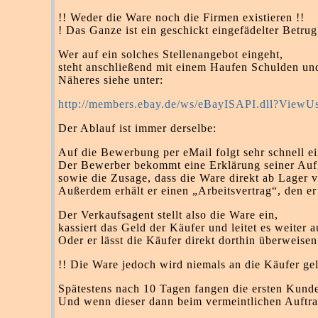
!! Weder die Ware noch die Firmen existieren !!
! Das Ganze ist ein geschickt eingefädelter Betrug
Wer auf ein solches Stellenangebot eingeht,
steht anschließend mit einem Haufen Schulden un
Näheres siehe unter:
http://members.ebay.de/ws/eBayISAPI.dll?ViewU
Der Ablauf ist immer derselbe:
Auf die Bewerbung per eMail folgt sehr schnell ei
Der Bewerber bekommt eine Erklärung seiner Au
sowie die Zusage, dass die Ware direkt ab Lager 
Außerdem erhält er einen „Arbeitsvertrag“, den er
Der Verkaufsagent stellt also die Ware ein,
kassiert das Geld der Käufer und leitet es weiter
Oder er lässt die Käufer direkt dorthin überweisen
!! Die Ware jedoch wird niemals an die Käufer geli
Spätestens nach 10 Tagen fangen die ersten Kund
Und wenn dieser dann beim vermeintlichen Auftrag