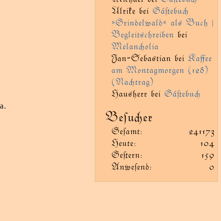
Ulrike
bei
Gäﬅebu
»Grindelwald« als Buch |
Begleitschreiben
bei
Melanolia
Jan-Sebastian
bei
Kaﬀee
am Montagmorgen (128)
(Natrag)
Hausherr
bei
Gäﬅebu
a.
Beſuer
Geſamt:
241173
Heute:
104
Geﬅern:
159
Anweſend:
0