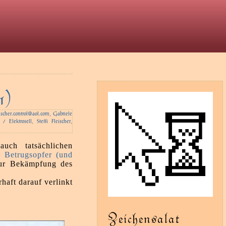
t
1)
,
eischer.control@aol.com
Gabriele
,
,
x / Elektrosell
Steffi Fleischer
auch tatsächlichen
r Betrugsopfer (und
ur Bekämpfung des
haft darauf verlinkt
Zeichensalat