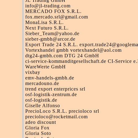
JL Trading GmbH
info@jl-trading.com
MERCADO FOX S.R.L.
fox.mercado.srl@gmail.com
MonaLisa S.R.L.
Next Futuro S.R.L.
Sieber_Team@yahoo.de
sieber-gmbh@arcor.de
Export Trade 24 S.R.L. export.trade24@googlema
Vortexhandel gmbh vortexhandel@aol.com
dtg24-gmbh.com DTG 24 GmbH
ci-service-kommanditgesellschaft.de CI-Service e
WareWerte GmbH
vixbay
emv-handels-gmbh.de
mercadouno.de
trend export enterprices srl
osf-logistik-zentrum.de
osf-logistik.de
Giselle Alfonso
PrecioLoco S.R.L. precioloco srl
precioloco@rocketmail.com
adeo discount
Gloria Fox
Gloria Soto