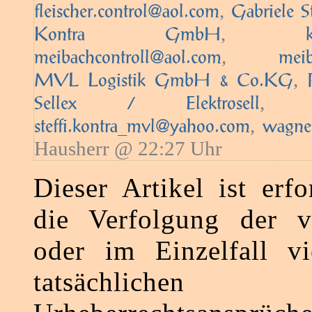
,
fleischer.control@aol.com
Gabriele S
,
Kontra GmbH
,
meibachcontroll@aol.com
mei
,
MVL Logistik GmbH & Co.KG
Sellex / Elektrosell
,
steffi.kontra_mvl@yahoo.com
wagner
Hausherr @ 22:27 Uhr
Dieser Artikel ist erfo
die Verfolgung der ve
oder im Einzelfall vi
tatsächlichen