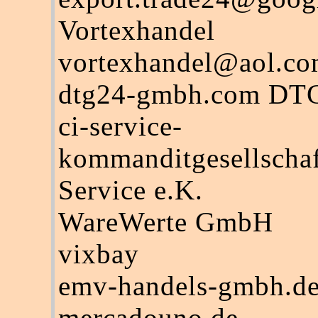
Vortexhande
vortexhandel@aol.c
dtg24-gmbh.com DT
ci-service-
kommanditgesellsch
Service e.K.
WareWerte GmbH
vixbay
emv-handels-gmbh.d
mercadouno.de