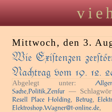
vie
Mittwoch, den 3. Au
Wie Exiſtenzen zerſtör
Natrag vom 19. 12. 2
Abgelegt unter:
Age
,
,
— Schlagwör
Sae
Politik
Zenſur
,
,
Resell Place Holding
Betrug
Elek
,
Elektroshop.Wagner@t-online.de