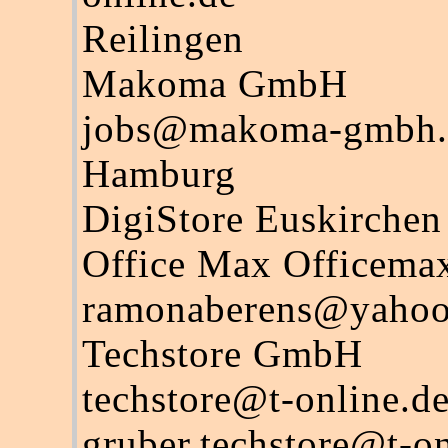
Reilingen
Makoma GmbH
jobs@makoma-gmbh.
Hamburg
DigiStore Euskirchen
Office Max Officema
ramonaberens@yaho
Techstore GmbH
techstore@t-online.d
gruber.techstore@t-on