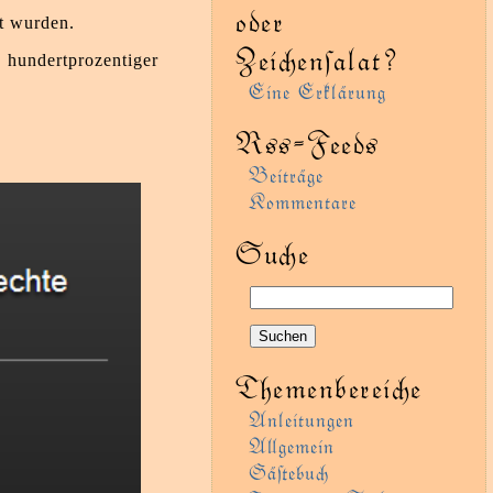
oder
t wurden.
Zeienſalat?
undertprozentiger
Eine Erklärung
Rss-Feeds
Beiträge
Kommentare
Sue
Themenbereie
Anleitungen
Agemein
Gäﬅebu