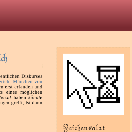
t
i
fentlichen Diskurses
gericht München von
en erst erfanden und
s eines möglichen
leicht
haben
könnte
en greift, ist dann
Zeichensalat