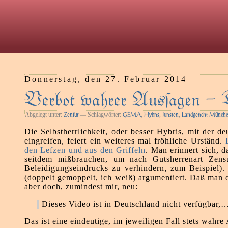
Donnerstag, den 27. Februar 2014
Verbot wahrer Ausſagen – 
Abgelegt unter:
— Schlagwörter:
,
,
,
Zenſur
GEMA
Hybris
Juristen
Landgericht Münch
Die Selbstherrlichkeit, oder besser Hybris, mit der d
eingreifen, feiert ein weiteres mal fröhliche Urständ.
den Lefzen und aus den Griffeln
. Man erinnert sich, d
seitdem mißbrauchen, um nach Gutsherrenart Zen
Beleidigungseindrucks zu verhindern, zum Beispiel)
(doppelt gemoppelt, ich weiß) argumentiert. Daß man 
aber doch, zumindest mir, neu:
Dieses Video ist in Deutschland nicht verfügbar,
Das ist eine eindeutige, im jeweiligen Fall stets wahr