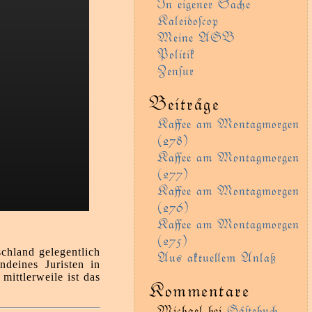
In eigener Sae
Kaleidoſcop
Meine AGB
Politik
Zenſur
Beiträge
Kaﬀee am Montagmorgen
(278)
Kaﬀee am Montagmorgen
(277)
Kaﬀee am Montagmorgen
(276)
Kaﬀee am Montagmorgen
(275)
schland gelegentlich
Aus aktueem Anlaß
ndeines Juristen in
ittlerweile ist das
Kommentare
Michael
bei
Gäﬅebu