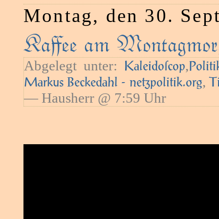
Montag, den 30. Sep
Kaﬀee am Montagmorg
Abgelegt unter:
,
Kaleidoſcop
Politi
,
Markus Beckedahl - netzpolitik.org
T
— Hausherr @ 7:59 Uhr