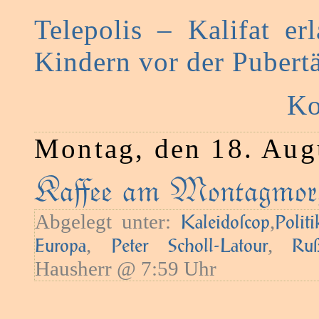
Telepolis – Kalifat er
Kindern vor der Pubertä
Ko
Montag, den 18. Aug
Kaﬀee am Montagmorg
Abgelegt unter:
,
Kaleidoſcop
Politi
,
,
Europa
Peter Scholl-Latour
Ru
Hausherr @ 7:59 Uhr