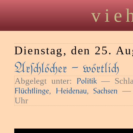
vie
Dienstag, den 25. A
Arlöer – wörtli
Abgelegt unter:
— Schla
Politik
,
,
— H
Flüchtlinge
Heidenau
Sachsen
Uhr