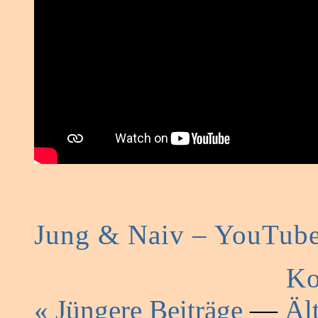
Jung & Naiv – YouTub
Ko
« Jüngere Beiträge
—
Äl