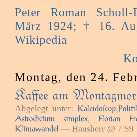
Peter Roman Scholl-
März 1924; † 16. Au
Wikipedia
Ko
Montag, den 24. Feb
Kaﬀee am Montagmorg
Abgelegt unter:
,
Kaleidoſcop
Politi
,
Astrodictum simplex
Florian Frei
— Hausherr @ 7:59 
Klimawandel