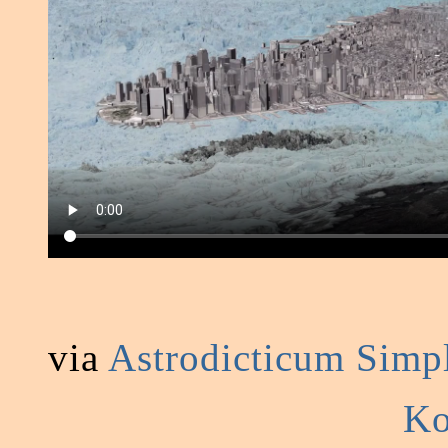
via
Astrodicticum Simp
Ko