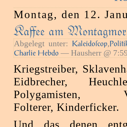
Montag, den 12. Jan
Kaﬀee am Montagmorg
Abgelegt unter:
,
Kaleidoſcop
Politi
— Hausherr @ 7:5
Charlie Hebdo
Kriegstreiber, Sklavenh
Eidbrecher, Heuchl
Polygamisten, Ver
Folterer, Kinderficker.
Und das denen entge