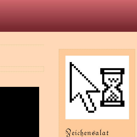
t
Zeichensalat