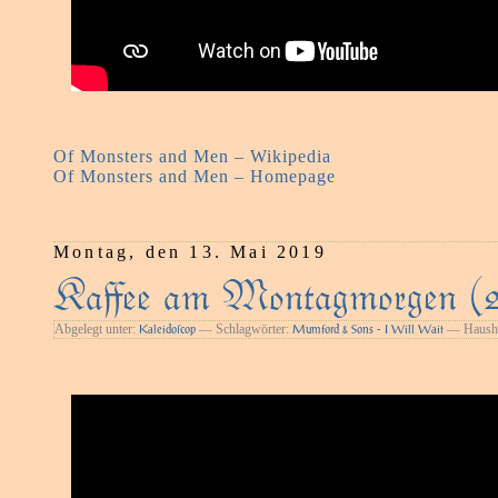
Of Monsters and Men – Wikipedia
Of Monsters and Men – Homepage
Montag, den 13. Mai 2019
Kaﬀee am Montagmorgen (
Abgelegt unter:
— Schlagwörter:
— Haushe
Kaleidoſcop
Mumford & Sons - I Will Wait