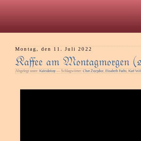
Montag, den 11. Juli 2022
Kaﬀee am Montagmorgen (
Abgelegt unter:
— Schlagwörter:
,
,
Kaleidoſcop
Chor Zvjezdice
Elisabeth Fuchs
Karl Wil