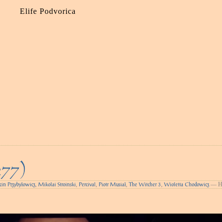
Elife Podvorica
277)
,
,
,
,
,
— Ha
in Przybyłowicz
Mikolai Stroinski
Percival
Piotr Musiał
The Witcher 3
Wioletta Chodowicz