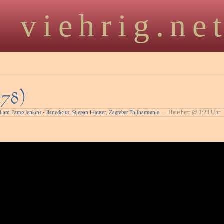
viehrig.ne
278)
,
,
— Hausherr @ 1:23 Uhr
liam Pamp Jenkins - Benedictus
Stjepan Hauser
Zagreber Philharmonie