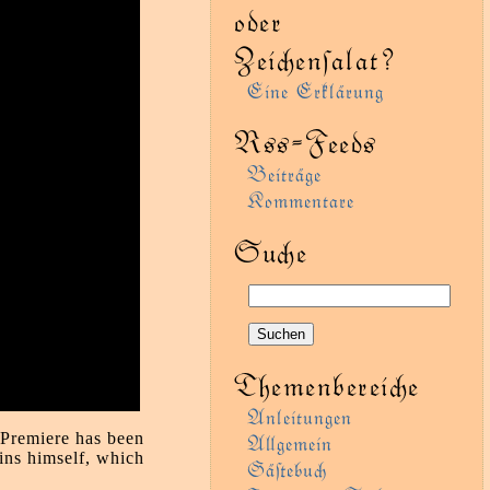
oder
Zeienſalat?
Eine Erklärung
Rss-Feeds
Beiträge
Kommentare
Sue
Themenbereie
Anleitungen
 Premiere has been
Agemein
kins himself, which
Gäﬅebu