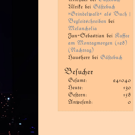
Ulrike
bei
Gäﬅebu
»Grindelwald« als Buch |
Begleitschreiben
bei
Melanolia
Jan-Sebastian
bei
Kaﬀee
am Montagmorgen (128)
(Natrag)
Hausherr
bei
Gäﬅebu
Beſuer
Geſamt:
241040
Heute:
130
Geﬅern:
158
Anweſend:
0