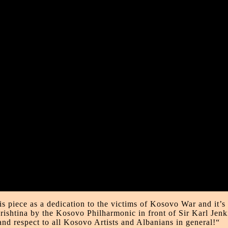
s piece as a dedication to the victims of Kosovo War and it’s
Prishtina by the Kosovo Philharmonic in front of Sir Karl Jen
nd respect to all Kosovo Artists and Albanians in general!“