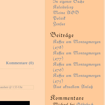
In eigener Sae
Kaleidoſcop
Meine AGB
Politik
Zenſur
Beiträge
Kaﬀee am Montagmorgen
(278)
Kaﬀee am Montagmorgen
(277)
Kommentare (0)
Kaﬀee am Montagmorgen
(276)
Kaﬀee am Montagmorgen
(275)
Aus aktueem Anlaß
usherr @ 1:55 Uhr
Kommentare
Michael
bei
Gäﬅebu