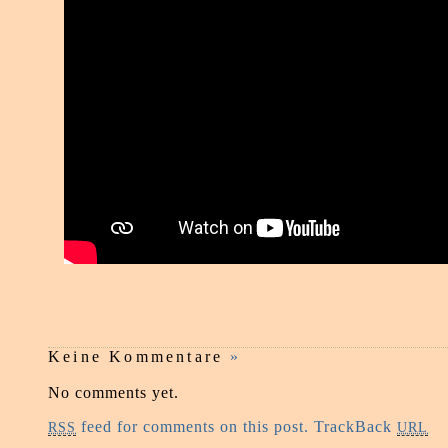
Keine Kommentare
»
No comments yet.
feed for comments on this post.
TrackBack
RSS
URL