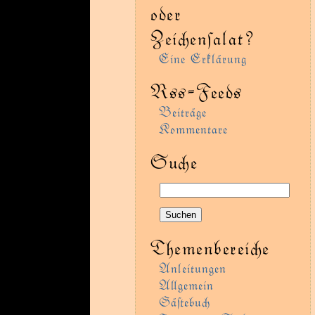
oder
Zeienſalat?
Eine Erklärung
Rss-Feeds
Beiträge
Kommentare
Sue
Themenbereie
Anleitungen
Agemein
Gäﬅebu