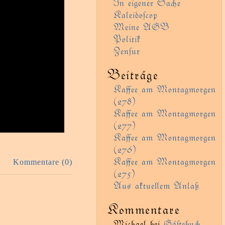
In eigener Sae
Kaleidoſcop
Meine AGB
Politik
Zenſur
Beiträge
Kaﬀee am Montagmorgen
(278)
Kaﬀee am Montagmorgen
(277)
Kaﬀee am Montagmorgen
(276)
Kaﬀee am Montagmorgen
Kommentare (0)
(275)
Aus aktueem Anlaß
Kommentare
Michael
bei
Gäﬅebu