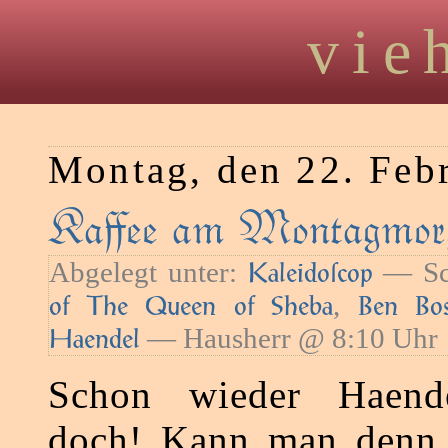
vie
Montag, den 22. Feb
Kaﬀee am Montagmorg
Abgelegt unter:
— Sc
Kaleidoſcop
,
of The Queen of Sheba
Ben Bo
— Hausherr @ 8:10 Uhr
Haendel
Schon wieder Haend
doch! Kann man denn 