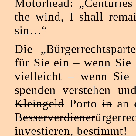
Motorhead: „Centuries 
the wind, I shall rema
sin…“
Die „Bürgerrechtsparte
für Sie ein – wenn Sie 
vielleicht – wenn Sie 
spenden verstehen und
Kleingeld
Porto
in
an d
B
esserverdiener
ürgerre
investieren, bestimmt!