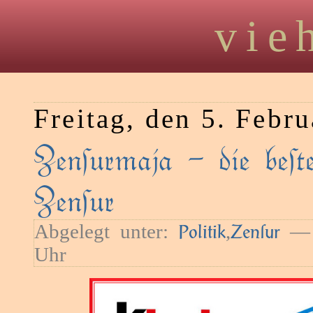
vie
Freitag, den 5. Febr
Zenſurmaja – die beſte
Zenſur
Abgelegt unter:
,
— 
Politik
Zenſur
Uhr