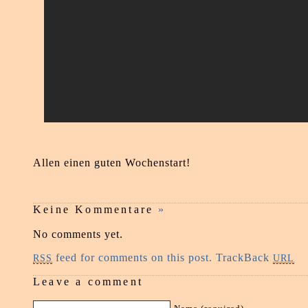
Allen einen guten Wochenstart!
Keine Kommentare
»
No comments yet.
feed for comments on this post.
TrackBack
RSS
URL
Leave a comment