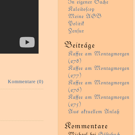
In eigener Sae
Kaleidoſcop
Meine AGB
Politik
Zenſur
Beiträge
Kaﬀee am Montagmorgen
(278)
Kaﬀee am Montagmorgen
(277)
Kaﬀee am Montagmorgen
Kommentare (0)
(276)
Kaﬀee am Montagmorgen
(275)
Aus aktueem Anlaß
Kommentare
Michael
bei
Gäﬅebu