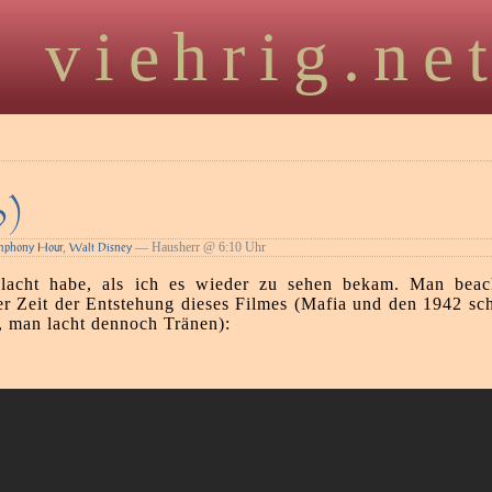
viehrig.ne
9)
,
— Hausherr @ 6:10 Uhr
mphony Hour
Walt Disney
lacht habe, als ich es wieder zu sehen bekam. Man beach
der Zeit der Entstehung dieses Filmes (Mafia und den 1942 
, man lacht dennoch Tränen):