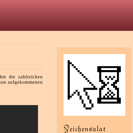
t
te die zahlreichen
schon aufgekommenen
Zeichensalat