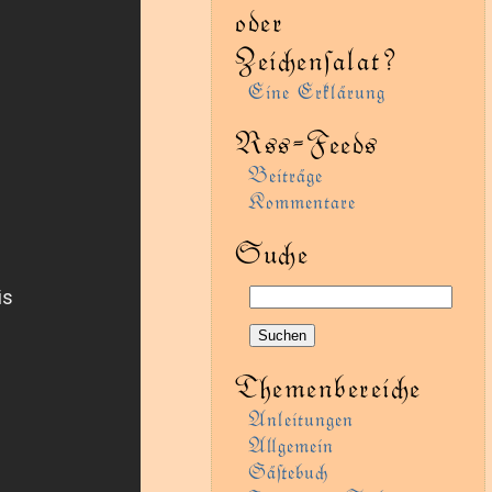
oder
Zeienſalat?
Eine Erklärung
Rss-Feeds
Beiträge
Kommentare
Sue
Themenbereie
Anleitungen
Agemein
Gäﬅebu