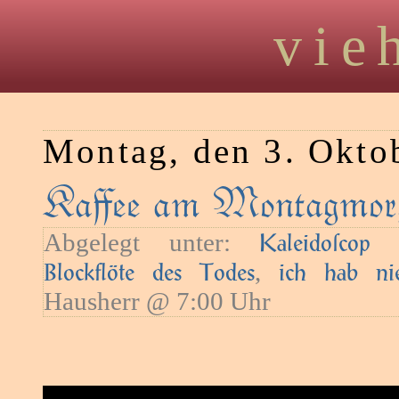
vie
Montag, den 3. Okto
Kaﬀee am Montagmorg
Abgelegt unter:
—
Kaleidoſcop
,
Blockflöte des Todes
ich hab n
Hausherr @ 7:00 Uhr