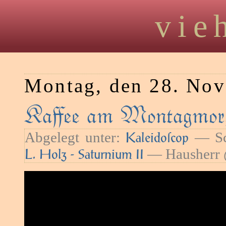
vie
Montag, den 28. No
Kaﬀee am Montagmorg
Abgelegt unter:
— Sc
Kaleidoſcop
— Hausherr 
L. Holz - Saturnium II