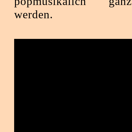
popmusikalich gan
werden.