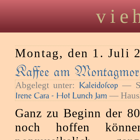
vie
Montag, den 1. Juli 
Kaﬀee am Montagmorg
Abgelegt unter:
— Sc
Kaleidoſcop
— Haush
Irene Cara - Hot Lunch Jam
Ganz zu Beginn der 80
noch hoffen könne