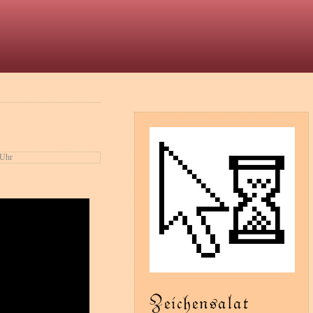
t
 Uhr
Zeichensalat