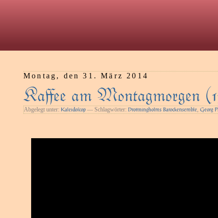
Montag, den 31. März 2014
Kaﬀee am Montagmorgen (1
Abgelegt unter:
— Schlagwörter:
,
Kaleidoſcop
Drottningholms Barockensemble
Georg P