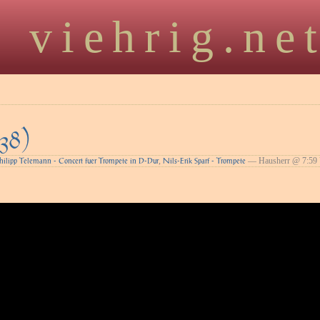
viehrig.ne
38)
,
— Hausherr @ 7:59
hilipp Telemann - Concert fuer Trompete in D-Dur
Nils-Erik Sparf - Trompete