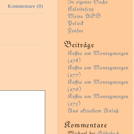
In eigener Sae
Kommentare (0)
Kaleidoſcop
Meine AGB
Politik
Zenſur
Beiträge
Kaﬀee am Montagmorgen
(278)
Kaﬀee am Montagmorgen
(277)
Kaﬀee am Montagmorgen
(276)
Kaﬀee am Montagmorgen
(275)
Aus aktueem Anlaß
Kommentare
Michael
bei
Gäﬅebu