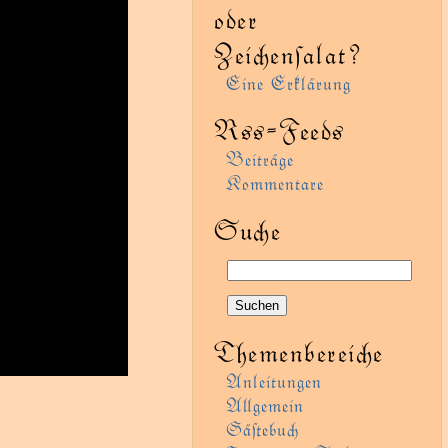
oder
Zeienſalat?
Eine Erklärung
Rss-Feeds
Beiträge
Kommentare
Sue
Themenbereie
Anleitungen
Agemein
Gäﬅebu