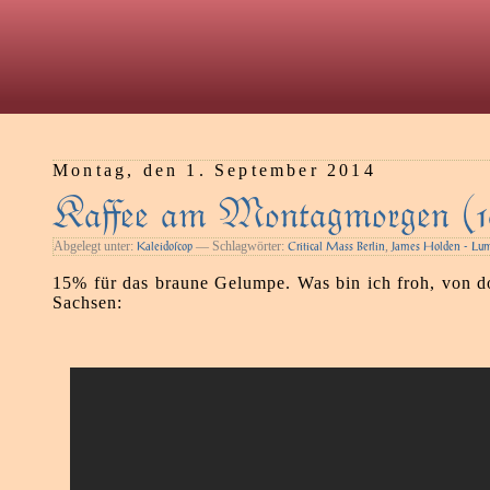
Montag, den 1. September 2014
Kaﬀee am Montagmorgen (1
Abgelegt unter:
— Schlagwörter:
,
Kaleidoſcop
Critical Mass Berlin
James Holden - Lu
15% für das braune Gelumpe. Was bin ich froh, von do
Sachsen: