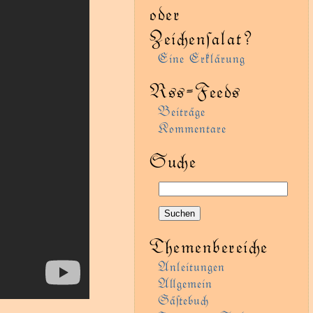
oder
Zeienſalat?
Eine Erklärung
Rss-Feeds
Beiträge
Kommentare
Sue
Themenbereie
Anleitungen
Agemein
Gäﬅebu