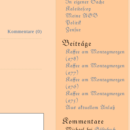
In eigener Sae
Kaleidoſcop
Meine AGB
Politik
Zenſur
Kommentare (0)
Beiträge
Kaﬀee am Montagmorgen
(278)
Kaﬀee am Montagmorgen
(277)
Kaﬀee am Montagmorgen
(276)
Kaﬀee am Montagmorgen
(275)
Aus aktueem Anlaß
Kommentare
Michael
bei
Gäﬅebu