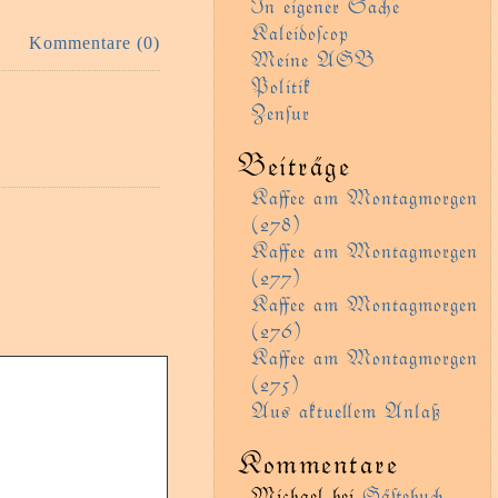
In eigener Sae
Kaleidoſcop
Kommentare (0)
Meine AGB
Politik
Zenſur
Beiträge
Kaﬀee am Montagmorgen
(278)
Kaﬀee am Montagmorgen
(277)
Kaﬀee am Montagmorgen
(276)
Kaﬀee am Montagmorgen
(275)
Aus aktueem Anlaß
Kommentare
Michael
bei
Gäﬅebu