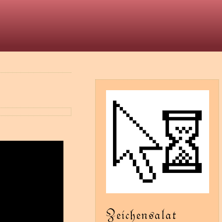
t
Zeichensalat