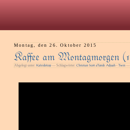
Montag, den 26. Oktober 2015
Kaﬀee am Montagmorgen (
Abgelegt unter:
— Schlagwörter:
— 
Kaleidoſcop
Christian Scott aTunde Adjuah - Twin