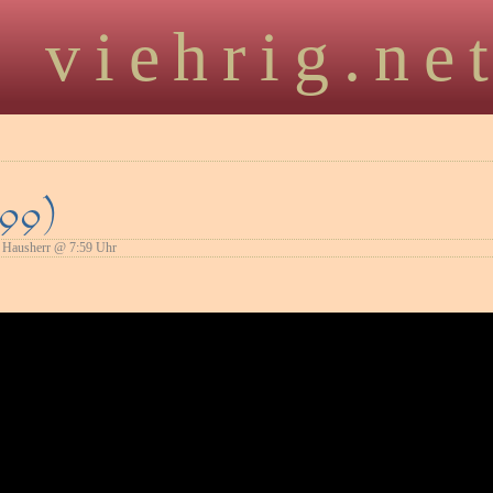
viehrig.ne
199)
Hausherr @ 7:59 Uhr