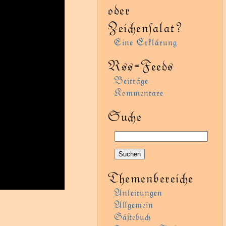
oder
Zeienſalat?
Eine Erklärung
Rss-Feeds
Beiträge
Kommentare
Sue
Themenbereie
Anleitungen
Agemein
Gäﬅebu