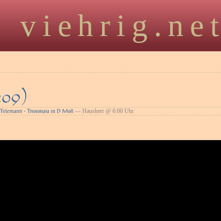
viehrig.ne
209)
— Hausherr @ 6:00 Uhr
 Telemann - Triosonata in D Moll