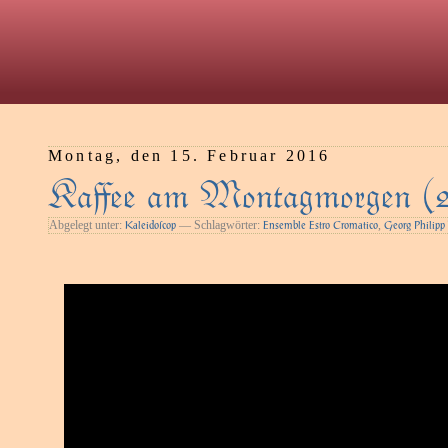
Montag, den 15. Februar 2016
Kaﬀee am Montagmorgen (
Abgelegt unter:
— Schlagwörter:
,
Kaleidoſcop
Ensemble Estro Cromatico
Georg Philipp