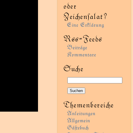
oder
Zeienſalat?
Eine Erklärung
Rss-Feeds
Beiträge
Kommentare
Sue
Themenbereie
Anleitungen
Agemein
Gäﬅebu