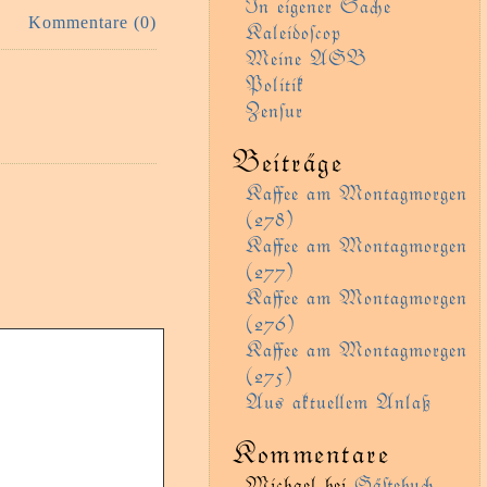
In eigener Sae
Kommentare (0)
Kaleidoſcop
Meine AGB
Politik
Zenſur
Beiträge
Kaﬀee am Montagmorgen
(278)
Kaﬀee am Montagmorgen
(277)
Kaﬀee am Montagmorgen
(276)
Kaﬀee am Montagmorgen
(275)
Aus aktueem Anlaß
Kommentare
Michael
bei
Gäﬅebu