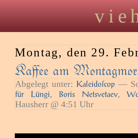
vie
Montag, den 29. Feb
Kaﬀee am Montagmorg
Abgelegt unter:
— Sc
Kaleidoſcop
,
,
für Lüngi
Boris Netsvetaev
Wo
Hausherr @ 4:51 Uhr