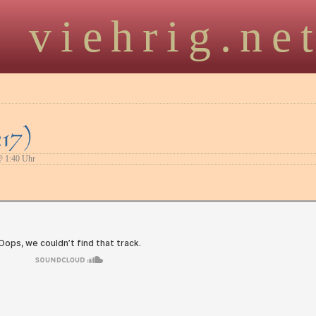
viehrig.ne
17)
 1:40 Uhr