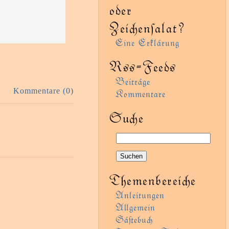
oder
Zeienſalat?
Eine Erklärung
Rss-Feeds
Beiträge
Kommentare (0)
Kommentare
Sue
Themenbereie
Anleitungen
Agemein
Gäﬅebu