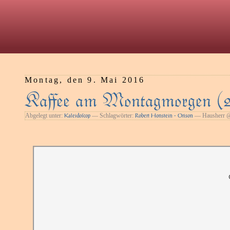
Montag, den 9. Mai 2016
Kaﬀee am Montagmorgen (2
Abgelegt unter:
— Schlagwörter:
— Hausherr @
Kaleidoſcop
Robert Honstein - Orison