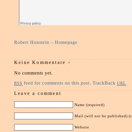
Robert Honstein – Homepage
Keine Kommentare
»
No comments yet.
feed for comments on this post.
TrackBack
RSS
URL
Leave a comment
Name (required)
Mail (will not be published) (
Website