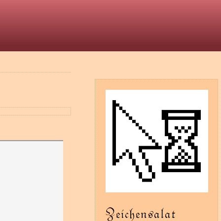
t
Zeichensalat