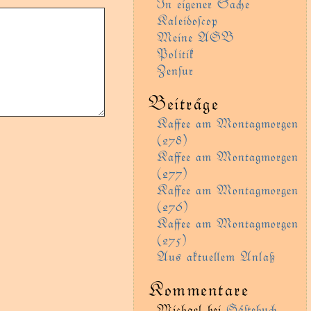
In eigener Sae
Kaleidoſcop
Meine AGB
Politik
Zenſur
Beiträge
Kaﬀee am Montagmorgen
(278)
Kaﬀee am Montagmorgen
(277)
Kaﬀee am Montagmorgen
(276)
Kaﬀee am Montagmorgen
(275)
Aus aktueem Anlaß
Kommentare
Michael
bei
Gäﬅebu