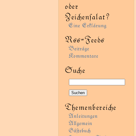
oder
Zeienſalat?
Eine Erklärung
Rss-Feeds
Beiträge
Kommentare
Sue
Themenbereie
Anleitungen
Agemein
Gäﬅebu