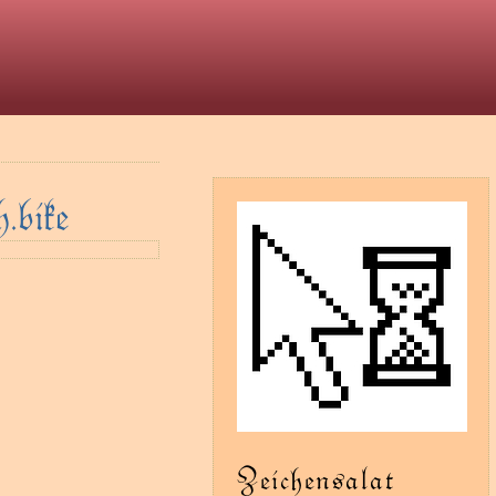
t
.bike
Zeichensalat