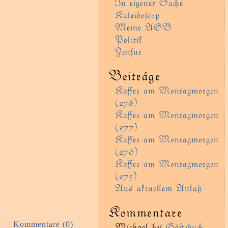
In eigener Sae
Kaleidoſcop
Meine AGB
Politik
Zenſur
Beiträge
Kaﬀee am Montagmorgen
(278)
Kaﬀee am Montagmorgen
(277)
Kaﬀee am Montagmorgen
(276)
Kaﬀee am Montagmorgen
(275)
Aus aktueem Anlaß
Kommentare
Kommentare (0)
Michael
bei
Gäﬅebu