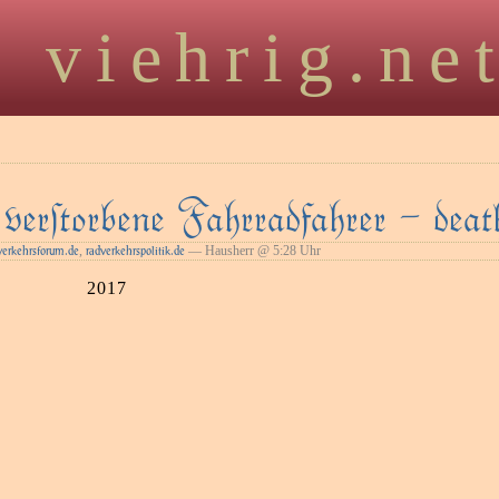
viehrig.ne
erﬅorbene Fahrradfahrer – death
,
— Hausherr @ 5:28 Uhr
verkehrsforum.de
radverkehrspolitik.de
2017