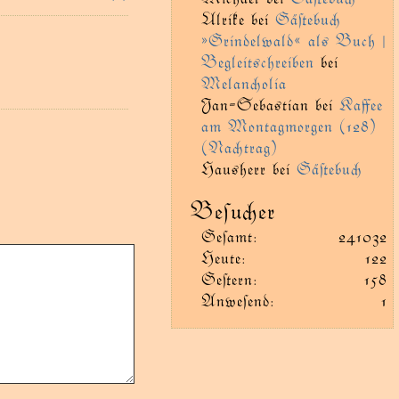
Ulrike
bei
Gäﬅebu
»Grindelwald« als Buch |
Begleitschreiben
bei
Melanolia
Jan-Sebastian
bei
Kaﬀee
am Montagmorgen (128)
(Natrag)
Hausherr
bei
Gäﬅebu
Beſuer
Geſamt:
241032
Heute:
122
Geﬅern:
158
Anweſend:
1