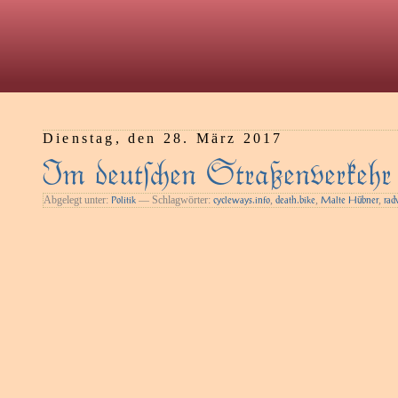
Dienstag, den 28. März 2017
Im deuten Straßenverkehr v
Abgelegt unter:
— Schlagwörter:
,
,
,
Politik
cycleways.info
death.bike
Malte Hübner
rad