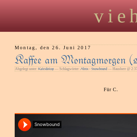
vie
Montag, den 26. Juni 2017
Kaﬀee am Montagmorgen (2
Abgelegt unter:
— Schlagwörter:
— Hausherr @ 2:3
Kaleidoſcop
Ahrix - Snowbound
Für C.