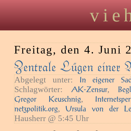
vie
Freitag, den 4. Juni 
Zentrale Lügen einer 
Abgelegt unter:
In eigener Sa
Schlagwörter:
,
AK-Zensur
Begl
,
Gregor Keuschnig
Internetspe
,
netzpolitik.org
Ursula von der L
Hausherr @ 5:45 Uhr