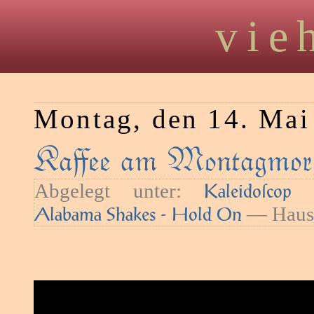
vie
Montag, den 14. Mai
Kaﬀee am Montagmorg
Abgelegt unter:
—
Kaleidoſcop
— Haush
Alabama Shakes - Hold On