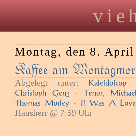
vie
Montag, den 8. Apri
Kaﬀee am Montagmorg
Abgelegt unter:
—
Kaleidoſcop
,
Christoph Genz - Tenor
Michae
Thomas Morley - It Was A Love
Hausherr @ 7:59 Uhr