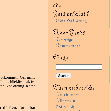
oder
Zeienſalat?
Eine Erklärung
Rss-Feeds
Beiträge
Kommentare
Sue
 vorkommen. Gar nicht.
Und schließlich saß ich
Themenbereie
cht. Vor dreißig Jahren
Anleitungen
Agemein
Gäﬅebu
dürften, furchtbar