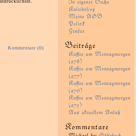
In eigener Sae
indrücklichste.
Kaleidoſcop
Meine AGB
Politik
Zenſur
Beiträge
Kommentare (0)
Kaﬀee am Montagmorgen
(278)
Kaﬀee am Montagmorgen
(277)
Kaﬀee am Montagmorgen
(276)
Kaﬀee am Montagmorgen
(275)
Aus aktueem Anlaß
Kommentare
Michael
bei
Gäﬅebu