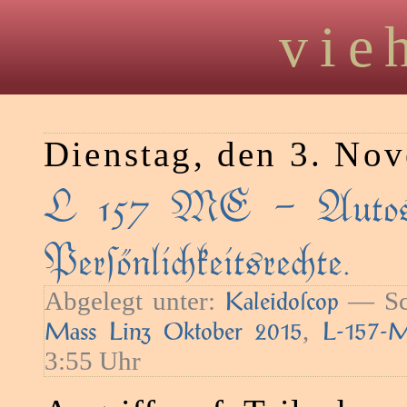
vie
Dienstag, den 3. No
L 157 ME – Autos 
Perſönlikeitsrete.
Abgelegt unter:
— Sc
Kaleidoſcop
,
Mass Linz Oktober 2015
L-157-
3:55 Uhr