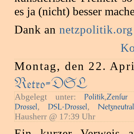
es ja (nicht) besser mach
Dank an
netzpolitik.org
Ko
Montag, den 22. Apr
Retro-DSL
Abgelegt unter:
,
—
Politik
Zenſur
,
,
Drossel
DSL-Drossel
Netzneutral
Hausherr @ 17:39 Uhr
Ein kurzer Verweis a