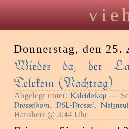
vie
Donnerstag, den 25. 
Wieder da, der Lad
Telekom (Natrag)
Abgelegt unter:
— Sch
Kaleidoſcop
,
,
Drosselkom
DSL-Drossel
Netzneutr
Hausherr @ 3:44 Uhr