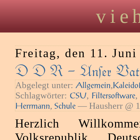
vie
Freitag, den 11. Jun
D D R – Unſer Vate
Abgelegt unter:
,
Agemein
Kaleido
Schlagwörter:
,
CSU
Filtersoftware
,
— Hausherr @ 1
Herrmann
Schule
Herzlich Willkom
Volksrepublik Deuts