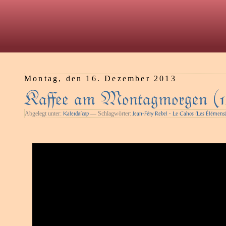
Montag, den 16. Dezember 2013
Kaﬀee am Montagmorgen (1
Abgelegt unter:
— Schlagwörter:
Kaleidoſcop
Jean-Féry Rebel - Le Cahos (Les Élémens