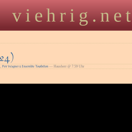
viehrig.ne
24)
,
— Hausherr @ 7:59 Uhr
)
Petr Wagner & Ensemble Tourbillon