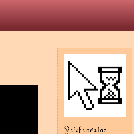
t
Zeichensalat