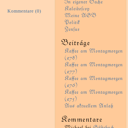
In eigener Sae
Kaleidoſcop
Kommentare (0)
Meine AGB
Politik
Zenſur
Beiträge
Kaﬀee am Montagmorgen
(278)
Kaﬀee am Montagmorgen
(277)
Kaﬀee am Montagmorgen
(276)
Kaﬀee am Montagmorgen
(275)
Aus aktueem Anlaß
Kommentare
Michael
bei
Gäﬅebu