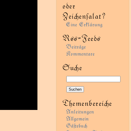
oder
Zeienſalat?
Eine Erklärung
Rss-Feeds
Beiträge
Kommentare
Sue
Themenbereie
Anleitungen
Agemein
Gäﬅebu