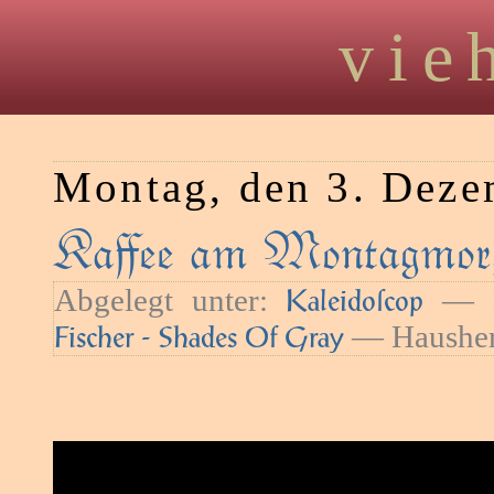
vie
Montag, den 3. Deze
Kaﬀee am Montagmorg
Abgelegt unter:
— S
Kaleidoſcop
— Hausher
Fischer - Shades Of Gray