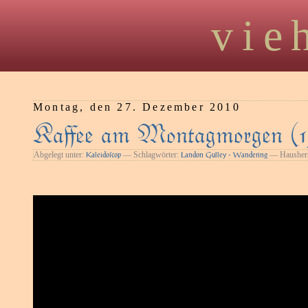
vie
Montag, den 27. Dezember 2010
Kaﬀee am Montagmorgen (1
Abgelegt unter:
— Schlagwörter:
— Hausherr
Kaleidoſcop
Landon Gulley - Wandering