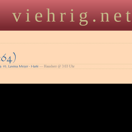
viehrig.ne
264)
,
— Hausherr @ 3:03 Uhr
p. 95
Lavinia Meijer - Harfe