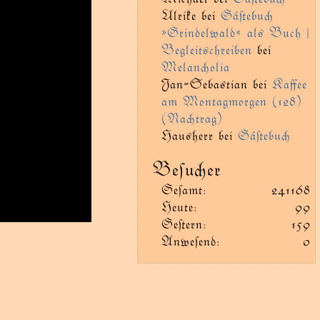
Ulrike
bei
Gäﬅebu
»Grindelwald« als Buch |
Begleitschreiben
bei
Melanolia
Jan-Sebastian
bei
Kaﬀee
am Montagmorgen (128)
(Natrag)
Hausherr
bei
Gäﬅebu
Beſuer
Geſamt:
241168
Heute:
99
Geﬅern:
159
Anweſend:
0