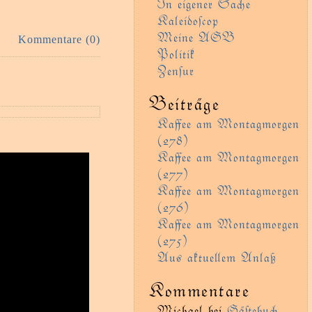
In eigener Sae
Kaleidoſcop
Meine AGB
Kommentare (0)
Politik
Zenſur
Beiträge
Kaﬀee am Montagmorgen
(278)
Kaﬀee am Montagmorgen
(277)
Kaﬀee am Montagmorgen
(276)
Kaﬀee am Montagmorgen
(275)
Aus aktueem Anlaß
Kommentare
Michael
bei
Gäﬅebu