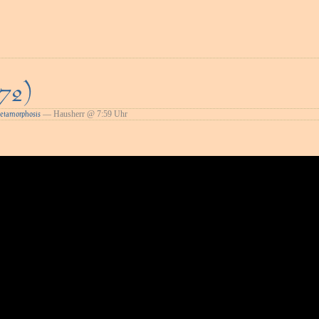
72)
— Hausherr @ 7:59 Uhr
etamorphosis