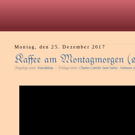
Montag, den 25. Dezember 2017
Kaﬀee am Montagmorgen (
Abgelegt unter:
— Schlagwörter:
Kaleidoſcop
Charles Camille Saint-Saëns - Fantaisie o