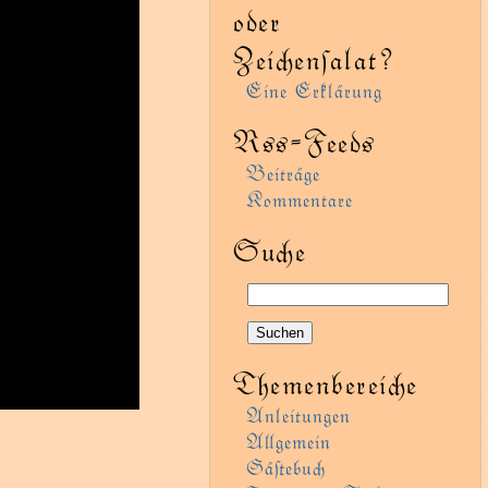
oder
Zeienſalat?
Eine Erklärung
Rss-Feeds
Beiträge
Kommentare
Sue
Themenbereie
Anleitungen
Agemein
Gäﬅebu