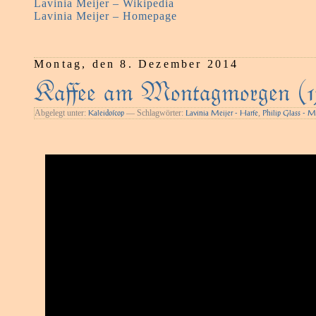
Lavinia Meijer – Wikipedia
Lavinia Meijer – Homepage
Montag, den 8. Dezember 2014
Kaﬀee am Montagmorgen (1
Abgelegt unter:
— Schlagwörter:
,
Kaleidoſcop
Lavinia Meijer - Harfe
Philip Glass - M