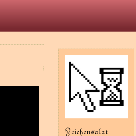
t
Zeichensalat