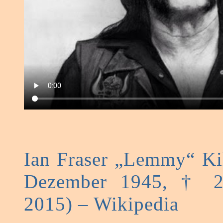
Ian Fraser „Lemmy“ Kil
Dezember 1945, † 2
2015) – Wikipedia