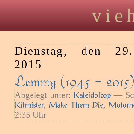
vie
Dienstag, den 29
2015
Lemmy (1945 – 2015
Abgelegt unter:
— Sch
Kaleidoſcop
,
,
Kilmister
Make Them Die
Motorh
2:35 Uhr