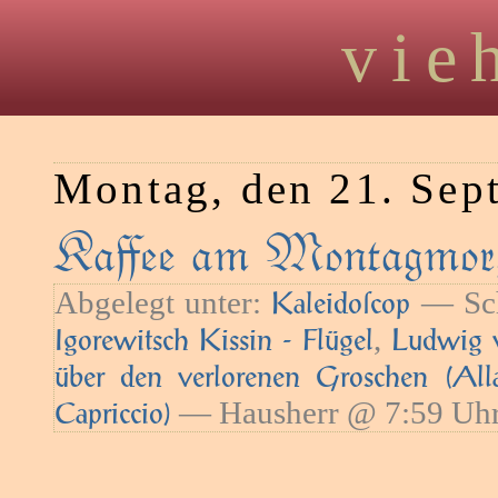
vie
Montag, den 21. Sep
Kaﬀee am Montagmorg
Abgelegt unter:
— Sch
Kaleidoſcop
,
Igorewitsch Kissin - Flügel
Ludwig 
über den verlorenen Groschen (All
— Hausherr @ 7:59 Uh
Capriccio)