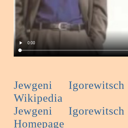
Jewgeni Igorewits
Wikipedia
Jewgeni Igorewits
Homepage