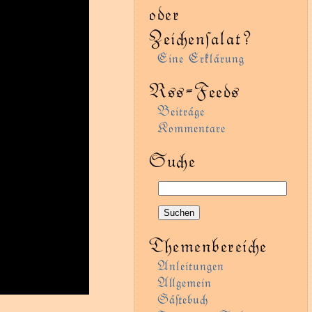
oder
Zeienſalat?
Eine Erklärung
Rss-Feeds
Beiträge
Kommentare
Sue
Themenbereie
Anleitungen
Agemein
Gäﬅebu