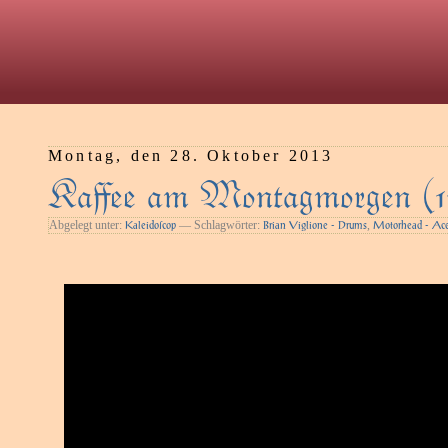
Montag, den 28. Oktober 2013
Kaﬀee am Montagmorgen (1
Abgelegt unter:
— Schlagwörter:
,
Kaleidoſcop
Brian Viglione - Drums
Motorhead - Ace