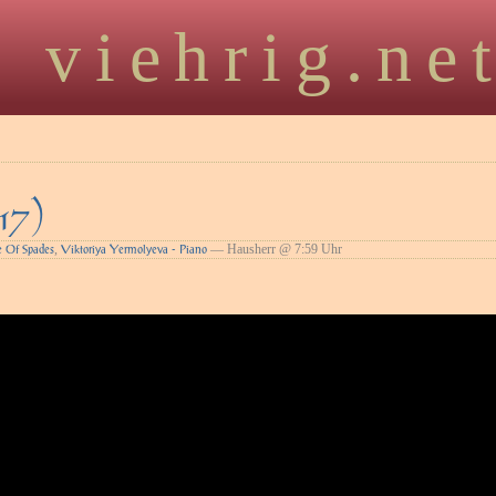
viehrig.ne
17)
,
— Hausherr @ 7:59 Uhr
 Of Spades
Viktoriya Yermolyeva - Piano