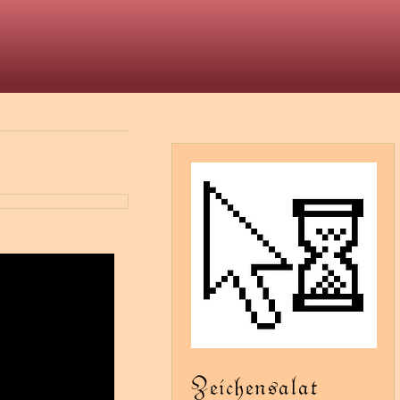
t
Zeichensalat