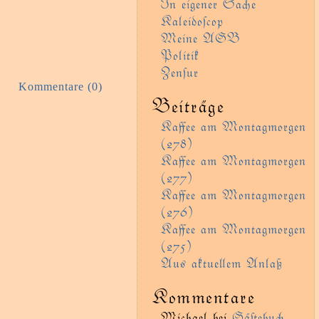
In eigener Sae
Kaleidoſcop
Meine AGB
Politik
Zenſur
Kommentare (0)
Beiträge
Kaﬀee am Montagmorgen
(278)
Kaﬀee am Montagmorgen
(277)
Kaﬀee am Montagmorgen
(276)
Kaﬀee am Montagmorgen
(275)
Aus aktueem Anlaß
Kommentare
Michael
bei
Gäﬅebu