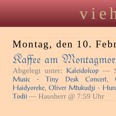
vie
Montag, den 10. Feb
Kaﬀee am Montagmorg
Abgelegt unter:
— Sc
Kaleidoſcop
,
Music - Tiny Desk Concert
,
Haidyoreke
Oliver Mtukudzi - Hur
— Hausherr @ 7:59 Uhr
Todii