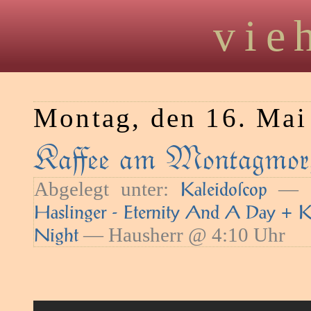
vie
Montag, den 16. Mai
Kaﬀee am Montagmorg
Abgelegt unter:
— S
Kaleidoſcop
Haslinger - Eternity And A Day + 
— Hausherr @ 4:10 Uhr
Night