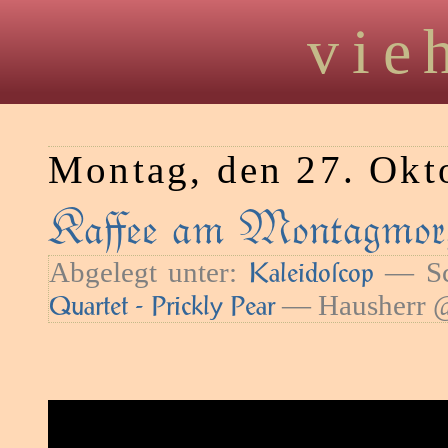
vie
Montag, den 27. Okt
Kaﬀee am Montagmorg
Abgelegt unter:
— Sc
Kaleidoſcop
— Hausherr @
Quartet - Prickly Pear